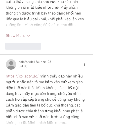
cái là thấy trang chia khu vực khá rõ, nhìn 
không bị rối mắt kiểu nhồi chữ. Mấy phần 
thông tin được trình bày theo dạng khối nên 
liếc qua là hiểu đại khái, khỏi phải kéo lên kéo 
xuống tìm. Mình cũng để ý cái menu đặt…
Show More
Like
Reply
nolafo.wle156+abc123
Jul 05
https://xoilactv.llc/
 mình thấy dạo này nhiều 
người nhắc nên tò mò bấm vào thử xem giao 
diện thế nào thôi. Mình không có soi kỹ nội 
dung hay mấy mục bên trong, chủ yếu nhìn 
cách họ sắp xếp trang cho dễ dùng hay không. 
Cảm giác đầu tiên là bố cục khá thoáng, các 
phần được chia thành từng khối nhìn phát là 
hiểu chỗ nào với chỗ nào, lướt xuống cũng 
không bị rối. Mình thích kiểu menu…