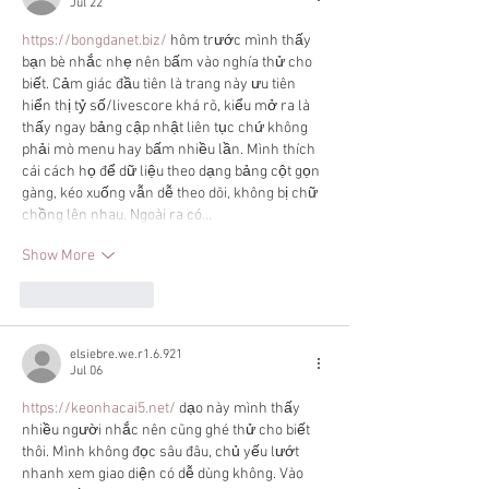
Jul 22
https://bongdanet.biz/
 hôm trước mình thấy 
bạn bè nhắc nhẹ nên bấm vào nghía thử cho 
biết. Cảm giác đầu tiên là trang này ưu tiên 
hiển thị tỷ số/livescore khá rõ, kiểu mở ra là 
thấy ngay bảng cập nhật liên tục chứ không 
phải mò menu hay bấm nhiều lần. Mình thích 
cái cách họ để dữ liệu theo dạng bảng cột gọn 
gàng, kéo xuống vẫn dễ theo dõi, không bị chữ 
chồng lên nhau. Ngoài ra có…
Show More
Like
Reply
elsiebre.we.r1.6.921
Jul 06
https://keonhacai5.net/
 dạo này mình thấy 
nhiều người nhắc nên cũng ghé thử cho biết 
thôi. Mình không đọc sâu đâu, chủ yếu lướt 
nhanh xem giao diện có dễ dùng không. Vào 