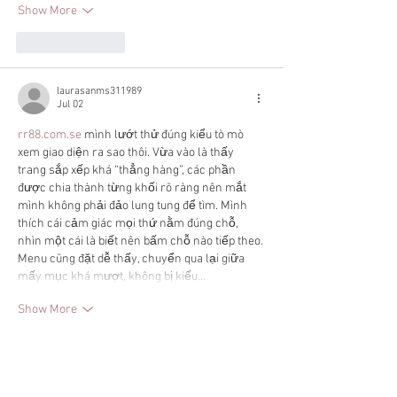
Show More
Like
Reply
laurasanms311989
Jul 02
rr88.com.se
 mình lướt thử đúng kiểu tò mò 
xem giao diện ra sao thôi. Vừa vào là thấy 
trang sắp xếp khá “thẳng hàng”, các phần 
được chia thành từng khối rõ ràng nên mắt 
mình không phải đảo lung tung để tìm. Mình 
thích cái cảm giác mọi thứ nằm đúng chỗ, 
nhìn một cái là biết nên bấm chỗ nào tiếp theo. 
Menu cũng đặt dễ thấy, chuyển qua lại giữa 
mấy mục khá mượt, không bị kiểu…
Show More
Like
Reply
davidthom.a.s.282.55