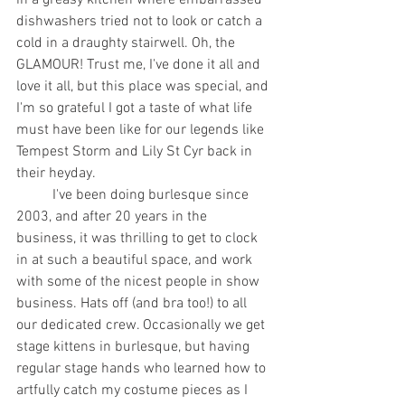
in a greasy kitchen where embarrassed 
dishwashers tried not to look or catch a 
cold in a draughty stairwell. Oh, the 
GLAMOUR! Trust me, I've done it all and 
love it all, but this place was special, and 
I'm so grateful I got a taste of what life 
must have been like for our legends like 
Tempest Storm and Lily St Cyr back in 
their heyday.
	I've been doing burlesque since 
2003, and after 20 years in the 
business, it was thrilling to get to clock 
in at such a beautiful space, and work 
with some of the nicest people in show 
business. Hats off (and bra too!) to all 
our dedicated crew. Occasionally we get 
stage kittens in burlesque, but having 
regular stage hands who learned how to 
artfully catch my costume pieces as I 